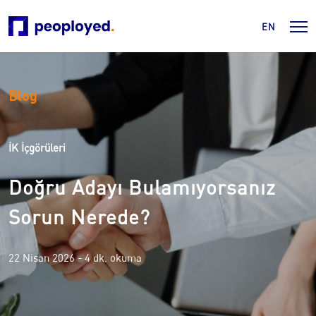
EN
Blog
İK İçgörüleri
Doğru Adayı Bulamıyorsanız
Sorun Nerede?
22 Nisan 2026
- 4 dk. okuma