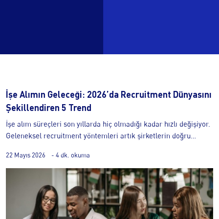
İşe Alımın Geleceği: 2026’da Recruitment Dünyasını
Şekillendiren 5 Trend
İşe alım süreçleri son yıllarda hiç olmadığı kadar hızlı değişiyor.
Geleneksel recruitment yöntemleri artık şirketlerin doğru
yeteneklere ulaşması için tek başına yeterli olmuyor.
22 Mayıs 2026
- 4 dk. okuma
Teknolojinin gelişmesi, aday beklentilerinin değişmesi ve
rekabetin artmasıyla birlikte şirketler işe alım süreçlerini
yeniden şekillendirmek zorunda kalıyor. 2026 itibarıyla
recruitment dünyasında yalnızca pozisyon doldurmak değil;
doğru yeteneği doğru deneyimle şirkete kazandırmak önem
kazanıyor. Şirketler artık daha hızlı hareket etmeyi, aday